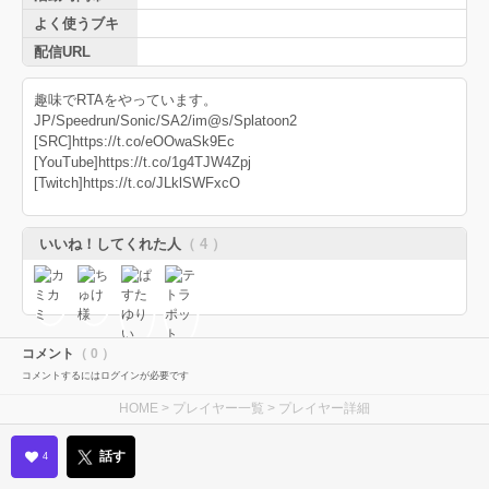
よく使うブキ
配信URL
趣味でRTAをやっています。
JP/Speedrun/Sonic/SA2/im@s/Splatoon2
[SRC]https://t.co/eOOwaSk9Ec
[YouTube]https://t.co/1g4TJW4Zpj
[Twitch]https://t.co/JLklSWFxcO
いいね！してくれた人
（ 4 ）
コメント
（ 0 ）
コメントするにはログインが必要です
HOME
>
プレイヤー一覧
> プレイヤー詳細
話す
4