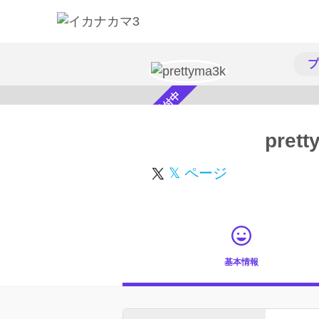
プ
スカウト受付中
prett
𝕏 ページ
基本情報