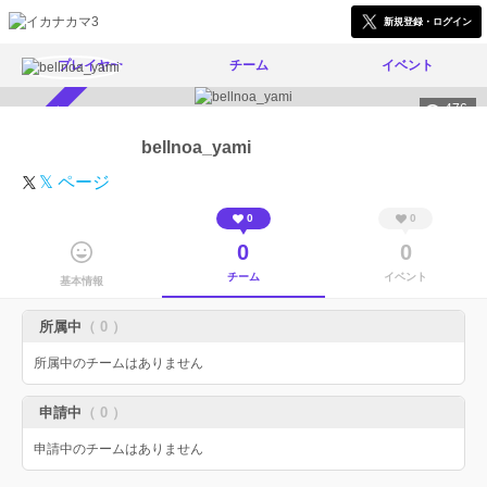
新規登録・ログイン
プレイヤー
チーム
イベント
476
スカウト受付中
bellnoa_yami
𝕏 ページ
0
0
0
0
チーム
イベント
基本情報
所属中
（ 0 ）
所属中のチームはありません
申請中
（ 0 ）
申請中のチームはありません