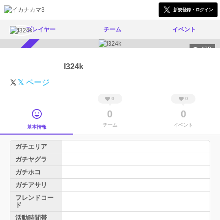
新規登録・ログイン
プレイヤー
チーム
イベント
488
スカウト受付中
I324k
𝕏 ページ
0
0
0
0
チーム
イベント
基本情報
ガチエリア
ガチヤグラ
ガチホコ
ガチアサリ
フレンドコー
ド
活動時間帯