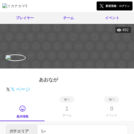
新規登録・ログイン
プレイヤー
チーム
イベント
492
あおなが
𝕏 ページ
3
0
1
0
チーム
イベント
基本情報
ガチエリア
S+