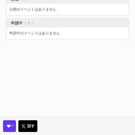
公開のイベントはありません
申請中
（ 0 ）
申請中のイベントはありません
話す
8