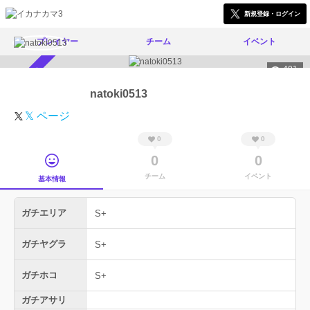
新規登録・ログイン
プレイヤー
チーム
イベント
401
スカウト受付中
natoki0513
𝕏 ページ
0
0
0
0
チーム
イベント
基本情報
ガチエリア
S+
ガチヤグラ
S+
ガチホコ
S+
ガチアサリ