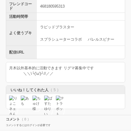
フレンドコー
468180595313
ド
活動時間帯
ラピッドブラスター
よく使うブキ
スプラシューターコラボ
バレルスピナー
配信URL
月木以外基本的に活動できます リグマ募集中です
＼＼\└('ω')┘//／／
いいね！してくれた人
（ 5 ）
コメント
（ 0 ）
コメントするにはログインが必要です