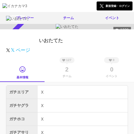
新規登録・ログイン
プレイヤー
チーム
イベント
1238
スカウト受付中
いおたてた
𝕏 ページ
127
0
2
0
チーム
イベント
基本情報
ガチエリア
X
ガチヤグラ
X
ガチホコ
X
ガチアサリ
X