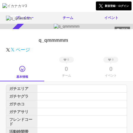
新規登録・ログイン
プレイヤー
チーム
イベント
352
スカウト受付中
q_qmmmmm
𝕏 ページ
0
0
0
0
チーム
イベント
基本情報
ガチエリア
ガチヤグラ
ガチホコ
ガチアサリ
フレンドコー
ド
活動時間帯