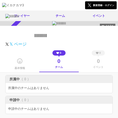
新規登録・ログイン
プレイヤー
チーム
イベント
1174
スカウト受付中
lllIlIIIlllI
𝕏 ページ
0
0
0
0
チーム
イベント
基本情報
所属中
（ 0 ）
所属中のチームはありません
申請中
（ 0 ）
申請中のチームはありません