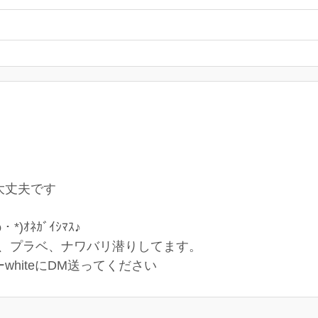
大丈夫です
ｵﾈｶﾞｲｼﾏｽ♪
グマ、プラベ、ナワバリ潜りしてます。
hiteにDM送ってください