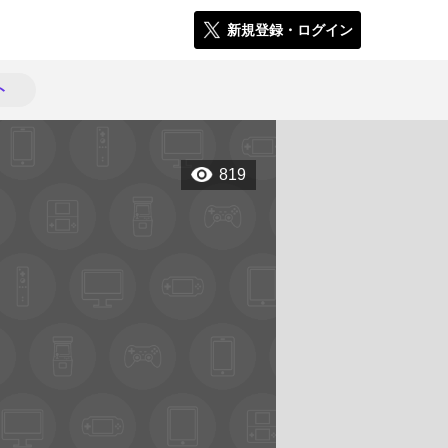
新規登録・ログイン
ト
819