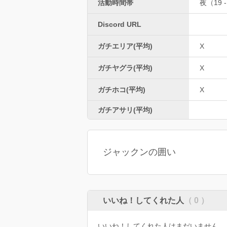
活動時間帯
夜（19 -
Discord URL
ガチエリア(平均)
X
ガチヤグラ(平均)
X
ガチホコ(平均)
X
ガチアサリ(平均)
ジャックンの囲い
いいね！してくれた人
（ 0 ）
いいね！してくれた人はまだいません。