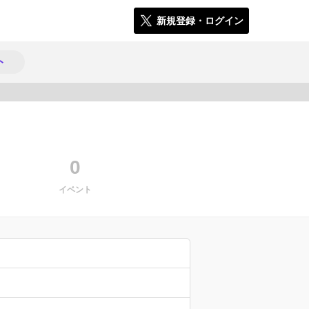
新規登録・ログイン
ト
627
0
イベント