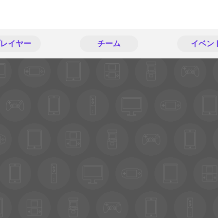
レイヤー
チーム
イベン