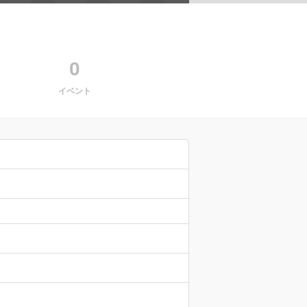
0
イベント