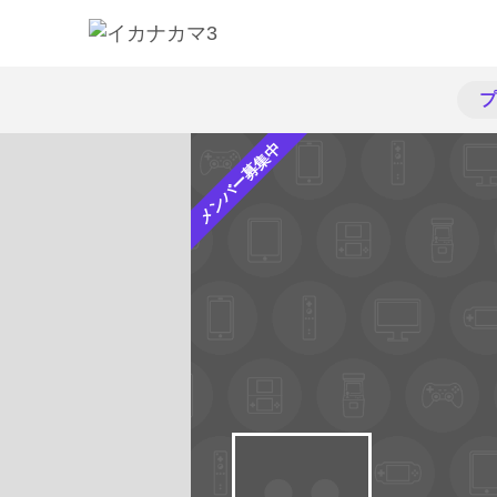
プ
メンバー募集中