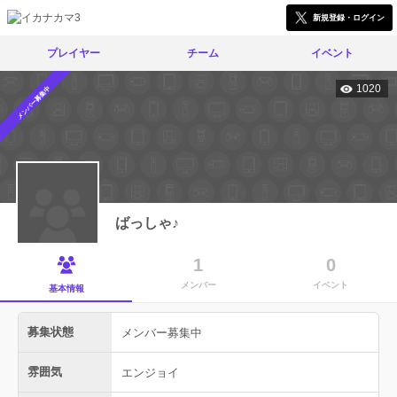
新規登録・ログイン
プレイヤー
チーム
イベント
1020
メンバー募集中
ばっしゃ♪
1
0
メンバー
イベント
基本情報
募集状態
メンバー募集中
雰囲気
エンジョイ