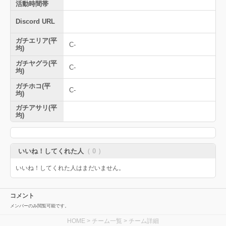
活動時間帯
Discord URL
ガチエリア(平
C-
均)
ガチヤグラ(平
C-
均)
ガチホコ(平
C-
均)
ガチアサリ(平
均)
いいね！してくれた人
（ 0 ）
いいね！してくれた人はまだいません。
コメント
メンバーのみ閲覧可能です。
HOME
>
チーム一覧
> チーム詳細