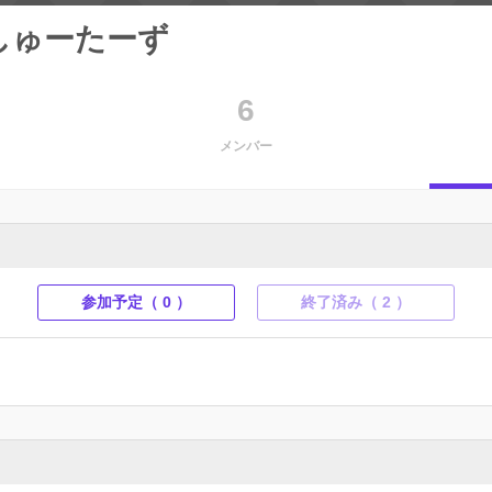
しゅーたーず
6
メンバー
参加予定（ 0 ）
終了済み（ 2 ）