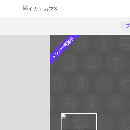
プ
メンバー募集中