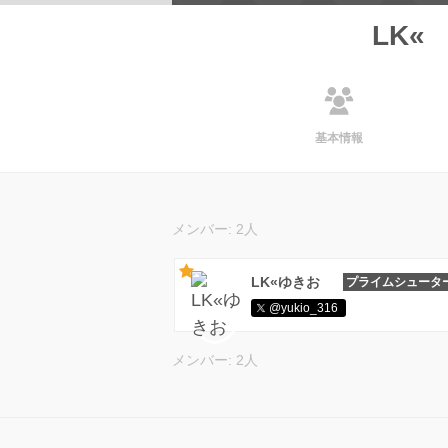
LK«
基本情報
メンバー: 2人
LK«ゆきお
プライムシュータ
@yukio_316
メンバー: 2人