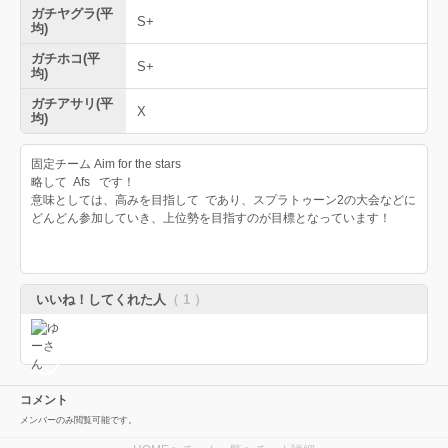
ガチヤグラ(平
S+
均)
ガチホコ(平
S+
均)
ガチアサリ(平
X
均)
固定チーム Aim for the stars
略して Afs です！
意味としては、高みを目指して であり、スプラトゥーン2の大会などに
どんどん参加していき、上位勢を目指すのが目標となっています！
いいね！してくれた人
（ 1 ）
コメント
メンバーのみ閲覧可能です。