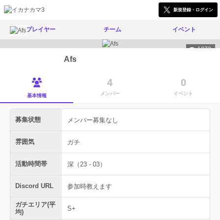
新規登録・ログイン
プレイヤー
チーム
イベント
1373
Afs
4
0
メンバー
イベント
基本情報
募集状態
メンバー募集なし
雰囲気
ガチ
活動時間帯
深（23 - 03）
Discord URL
参加時教えます
ガチエリア(平
S+
均)