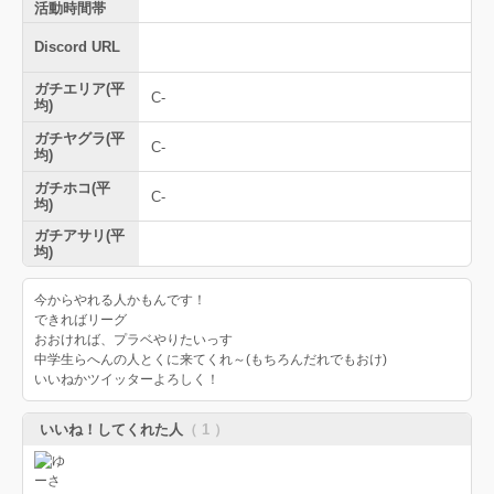
活動時間帯
Discord URL
ガチエリア(平
C-
均)
ガチヤグラ(平
C-
均)
ガチホコ(平
C-
均)
ガチアサリ(平
均)
今からやれる人かもんです！
できればリーグ
おおければ、プラベやりたいっす
中学生らへんの人とくに来てくれ～(もちろんだれでもおけ)
いいねかツイッターよろしく！
いいね！してくれた人
（ 1 ）