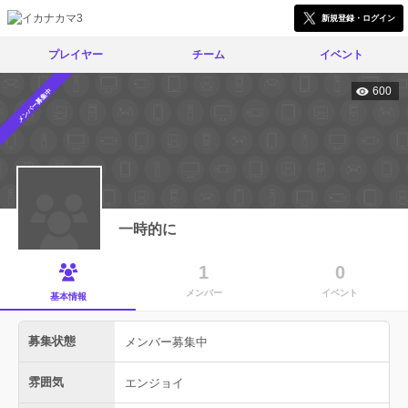
新規登録・ログイン
プレイヤー
チーム
イベント
600
メンバー募集中
一時的に
1
0
メンバー
イベント
基本情報
募集状態
メンバー募集中
雰囲気
エンジョイ