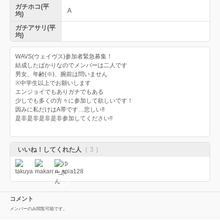
ガチホコ(平
A
均)
ガチアサリ(平
均)
WAVS(ウェイヴス)参加者緊急募集！
結成したばかりなのでメンバーは二人です
男女、年齢(※)、腕前は問いません
※中学生以上でお願いします
エンジョイでもありガチでもある
少しでも多くの方々に参加して欲しいです！
因みに私だけはA帯です…悲しい‼
是非是非是非是非参加してください!!
いいね！してくれた人
（ 3 ）
コメント
メンバーのみ閲覧可能です。