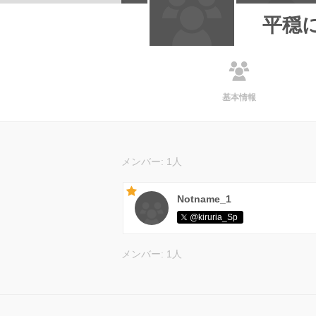
平穏
基本情報
メンバー: 1人
Notname_1
@kiruria_Sp
メンバー: 1人