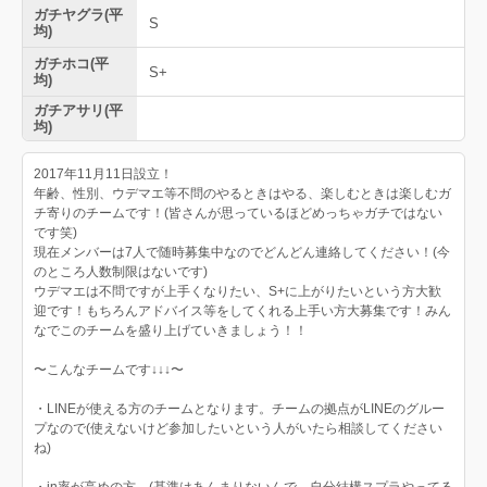
ガチヤグラ(平
S
均)
ガチホコ(平
S+
均)
ガチアサリ(平
均)
2017年11月11日設立！
年齢、性別、ウデマエ等不問のやるときはやる、楽しむときは楽しむガ
チ寄りのチームです！(皆さんが思っているほどめっちゃガチではない
です笑)
現在メンバーは7人で随時募集中なのでどんどん連絡してください！(今
のところ人数制限はないです)
ウデマエは不問ですが上手くなりたい、S+に上がりたいという方大歓
迎です！もちろんアドバイス等をしてくれる上手い方大募集です！みん
なでこのチームを盛り上げていきましょう！！
〜こんなチームです↓↓↓〜
・LINEが使える方のチームとなります。チームの拠点がLINEのグルー
プなので(使えないけど参加したいという人がいたら相談してください
ね)