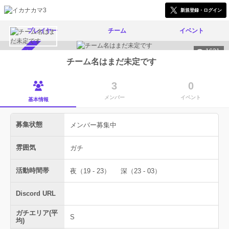
新規登録・ログイン
プレイヤー
チーム
イベント
1631
メンバー募集中
チーム名はまだ未定です
3
0
メンバー
イベント
基本情報
募集状態
メンバー募集中
雰囲気
ガチ
活動時間帯
夜（19 - 23）
深（23 - 03）
Discord URL
ガチエリア(平
S
均)