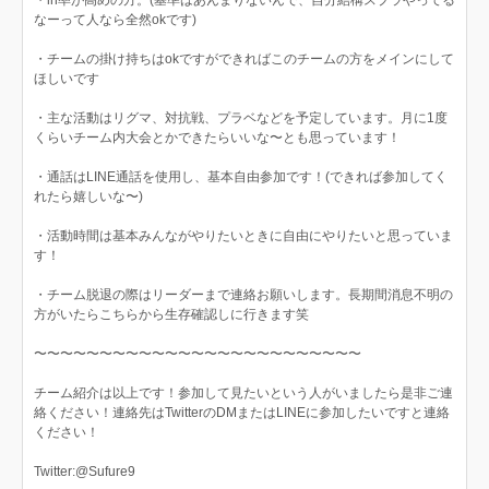
・in率が高めの方。(基準はあんまりないんで、自分結構スプラやってる
なーって人なら全然okです)
・チームの掛け持ちはokですができればこのチームの方をメインにして
ほしいです
・主な活動はリグマ、対抗戦、プラベなどを予定しています。月に1度
くらいチーム内大会とかできたらいいな〜とも思っています！
・通話はLINE通話を使用し、基本自由参加です！(できれば参加してく
れたら嬉しいな〜)
・活動時間は基本みんながやりたいときに自由にやりたいと思っていま
す！
・チーム脱退の際はリーダーまで連絡お願いします。長期間消息不明の
方がいたらこちらから生存確認しに行きます笑
〜〜〜〜〜〜〜〜〜〜〜〜〜〜〜〜〜〜〜〜〜〜〜〜〜
チーム紹介は以上です！参加して見たいという人がいましたら是非ご連
絡ください！連絡先はTwitterのDMまたはLINEに参加したいですと連絡
ください！
Twitter:@Sufure9