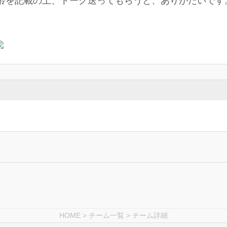
年齢を記載の上、トーク送ってもらうと、ありがたいです
HOME
>
チーム一覧
> チーム詳細