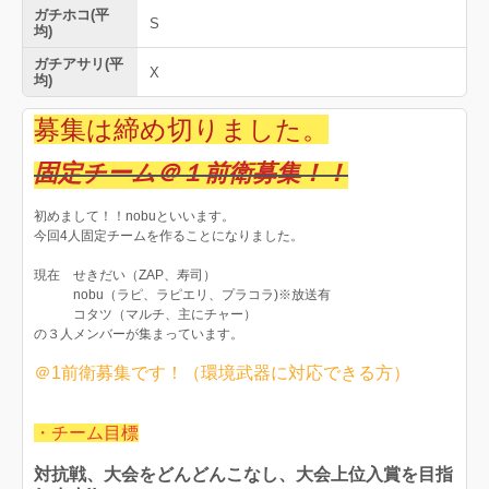
ガチホコ(平
S
均)
ガチアサリ(平
X
均)
募集は締め切りました。
固定チーム＠１前衛募集！！
初めまして！！nobuといいます。
今回4人固定チームを作ることになりました。
現在 せきだい（ZAP、寿司）
nobu（ラピ、ラピエリ、プラコラ)※放送有
コタツ（マルチ、主にチャー）
の３人メンバーが集まっています。
＠1前衛募集です！（環境武器に対応できる方）
・チーム目標
対抗戦、大会をどんどんこなし、大会上位入賞を目指