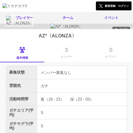
新規登録・ログイン
プレイヤー
チーム
イベント
2673
AZ*〈ALONZA〉
3
0
メンバー
イベント
基本情報
募集状態
メンバー募集なし
雰囲気
ガチ
活動時間帯
夜（19 - 23）
深（23 - 03）
ガチエリア(平
S
均)
ガチヤグラ(平
S
均)