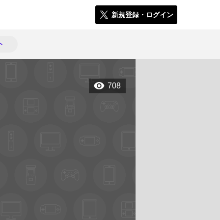
新規登録・ログイン
ト
708