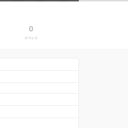
0
イベント