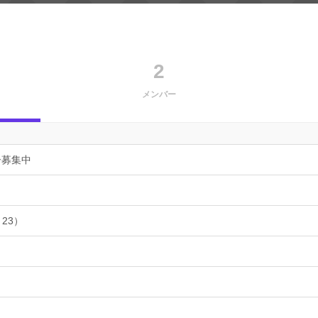
2
メンバー
ー募集中
 23）