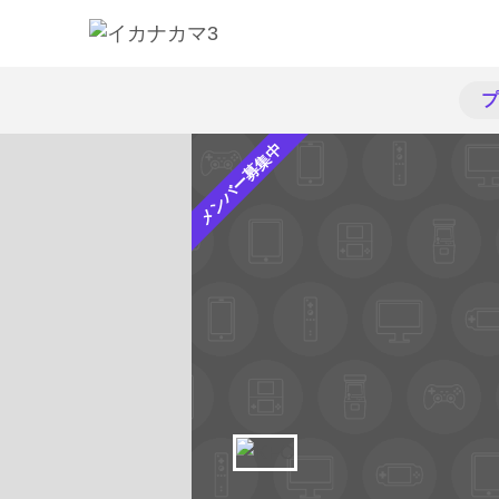
プ
メンバー募集中