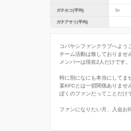
ガチホコ(平均)
S+
ガチアサリ(平均)
コバヤシファンクラブへよう
チーム活動は致しておりませ
メンバーは現在2人だけです。
特に別になにも本当にしてま
某KFCとは一切関係ありませ
ぼくのファンだってことだけ
ファンになりたい方、入会お