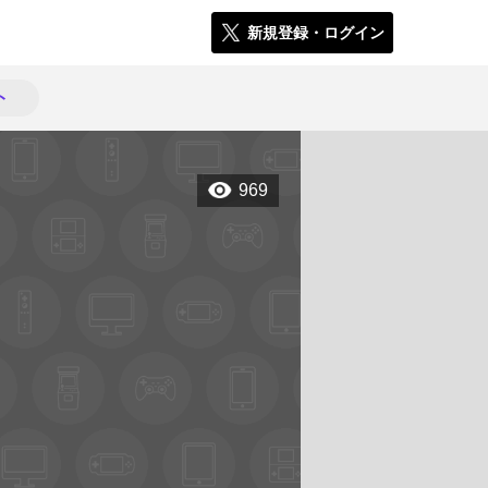
新規登録・ログイン
ト
969