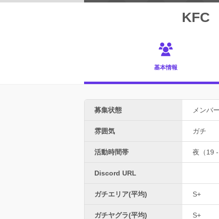
KFC
基本情報
募集状態
メンバ
雰囲気
ガチ
活動時間帯
夜（19 -
Discord URL
ガチエリア(平均)
S+
ガチヤグラ(平均)
S+