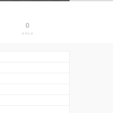
0
イベント