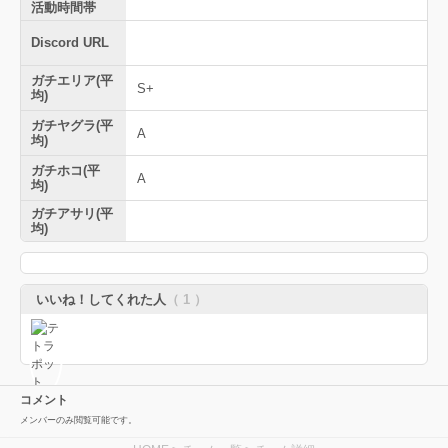
活動時間帯
Discord URL
ガチエリア(平
S+
均)
ガチヤグラ(平
A
均)
ガチホコ(平
A
均)
ガチアサリ(平
均)
いいね！してくれた人
（ 1 ）
コメント
メンバーのみ閲覧可能です。