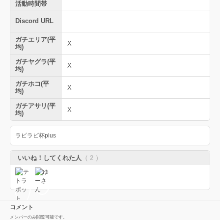
活動時間帯
Discord URL
ガチエリア(平
X
均)
ガチヤグラ(平
X
均)
ガチホコ(平
X
均)
ガチアサリ(平
X
均)
ラピラビ杯plus
いいね！してくれた人
（ 2 ）
コメント
メンバーのみ閲覧可能です。