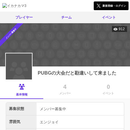
新規登録・ログイン
プレイヤー
チーム
イベント
912
メンバー募集中
PUBGの大会だと勘違いして来ました
4
0
メンバー
イベント
基本情報
募集状態
メンバー募集中
雰囲気
エンジョイ