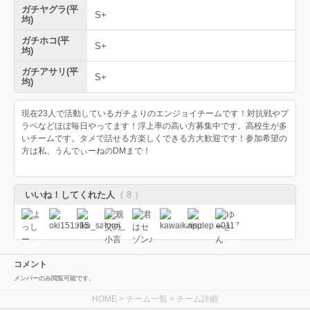
ガチヤグラ(平
S+
均)
ガチホコ(平
S+
均)
ガチアサリ(平
S+
均)
現在23人で活動しているガチよりのエンジョイチームです！対抗戦やプ
ラベなどほぼ毎日やってます！浮上率の高い方募集中です。高校生が多
いチームです。タメで話せる方楽しくできる方大歓迎です！参加希望の
方は私、うんでぃーねのDMまで！
いいね！してくれた人
（ 8 ）
コメント
メンバーのみ閲覧可能です。
HOME
>
チーム一覧
> チーム詳細