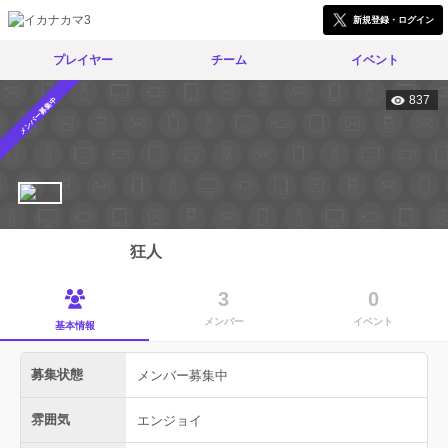
新規登録・ログイン
プレイヤー
チーム
イベント
837
メンバー募集中
狂人
3
0
メンバー
イベント
基本情報
募集状態
メンバー募集中
雰囲気
エンジョイ