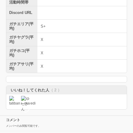
活動時間帯
Discord URL
ガチエリア(平
S+
均)
ガチヤグラ(平
X
均)
ガチホコ(平
X
均)
ガチアサリ(平
X
均)
いいね！してくれた人
（ 2 ）
コメント
メンバーのみ閲覧可能です。