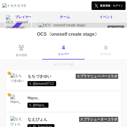
新規登録・ログイン
プレイヤー
チーム
イベント
1135
メンバー募集中
OCS〈oneself create stage〉
4
0
メンバー
イベント
基本情報
メンバー: 4人
もちづきゆい
スプラマニューバーコラボ
@joruno0712
Hqcu_
@Hqcu_
なえぴょん
スプラシューターコラボ
@_Naechan