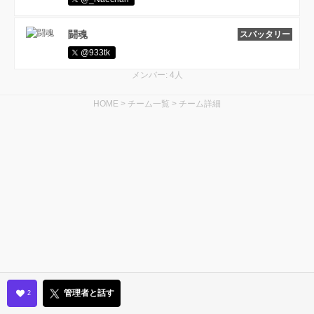
闘魂
スパッタリー
@933tk
メンバー: 4人
HOME
>
チーム一覧
>
チーム詳細
管理者と話す
2