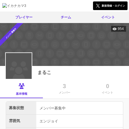
新規登録・ログイン
プレイヤー
チーム
イベント
954
メンバー募集中
まるこ
3
0
メンバー
イベント
基本情報
募集状態
メンバー募集中
雰囲気
エンジョイ