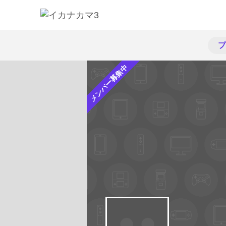
プ
メンバー募集中