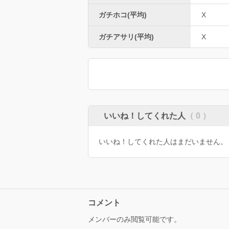
ガチホコ(平均)
X
ガチアサリ(平均)
X
いいね！してくれた人
（ 0 ）
いいね！してくれた人はまだいません。
コメント
メンバーのみ閲覧可能です。