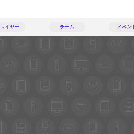
レイヤー
チーム
イベン