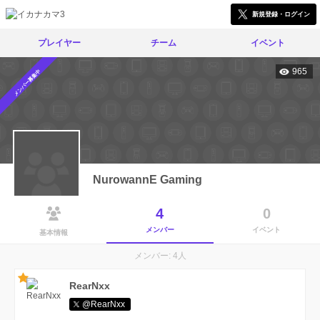
新規登録・ログイン
プレイヤー
チーム
イベント
965
メンバー募集中
NurowannE Gaming
4
0
メンバー
イベント
基本情報
メンバー: 4人
RearNxx
@RearNxx