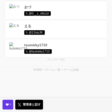
おづ
@0__z_s9u1d
える
@13saiJK
tsutokky1710
@tsutokky1710
メンバー: 4人
HOME
>
チーム一覧
>
チーム詳細
管理者と話す
0