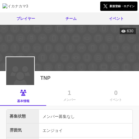
新規登録・ログイン
プレイヤー
チーム
イベント
630
TNP
1
0
メンバー
イベント
基本情報
募集状態
メンバー募集なし
雰囲気
エンジョイ