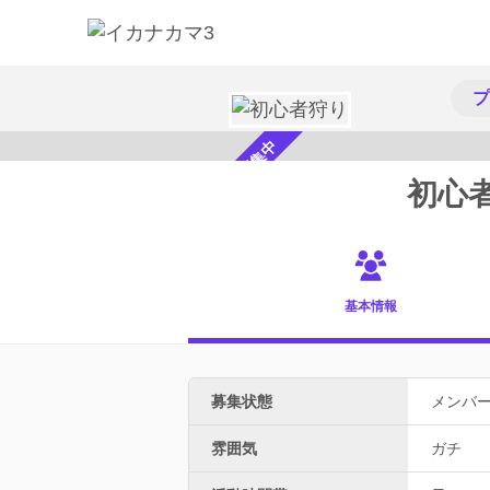
プ
メンバー募集中
初心
基本情報
募集状態
メンバ
雰囲気
ガチ