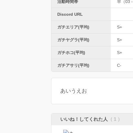
活動時間帯
早（03 -
Discord URL
ガチエリア(平均)
S+
ガチヤグラ(平均)
S+
ガチホコ(平均)
S+
ガチアサリ(平均)
C-
あいうえお
いいね！してくれた人
（ 1 ）