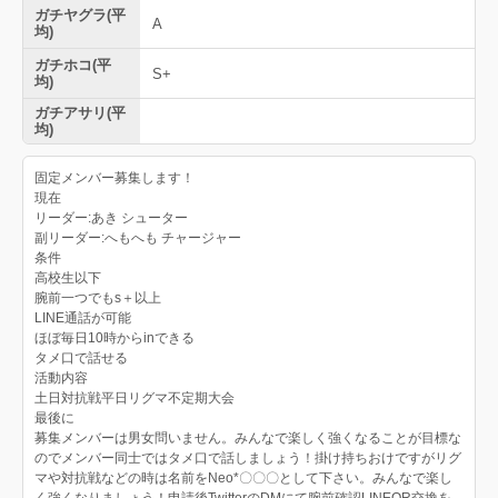
ガチヤグラ(平
A
均)
ガチホコ(平
S+
均)
ガチアサリ(平
均)
固定メンバー募集します！
現在
リーダー:あき シューター
副リーダー:へもへも チャージャー
条件
高校生以下
腕前一つでもs＋以上
LINE通話が可能
ほぼ毎日10時からinできる
タメ口で話せる
活動内容
土日対抗戦平日リグマ不定期大会
最後に
募集メンバーは男女問いません。みんなで楽しく強くなることが目標な
のでメンバー同士ではタメ口で話しましょう！掛け持ちおけですがリグ
マや対抗戦などの時は名前をNeo*〇〇〇として下さい。みんなで楽し