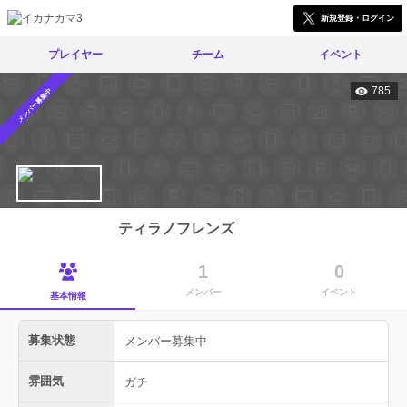
新規登録・ログイン
プレイヤー
チーム
イベント
785
メンバー募集中
ティラノフレンズ
1
0
メンバー
イベント
基本情報
募集状態
メンバー募集中
雰囲気
ガチ