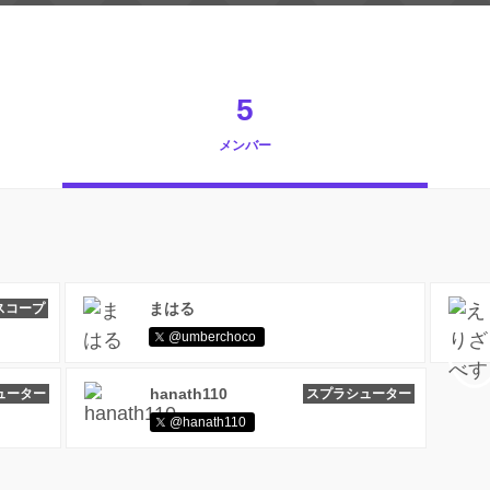
5
メンバー
まはる
スコープ
@umberchoco
hanath110
ューター
スプラシューター
@hanath110