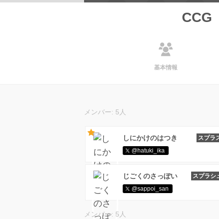
CCG
基本情報
メンバー: 5人
しにかけのはつき
スプラ
@hatuki_ika
じごくのさっぽい
スプラシ
@sappoi_san
メンバー: 5人