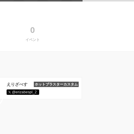
0
イベント
えりざべす
ホットブラスターカスタム
@erizabespl_2