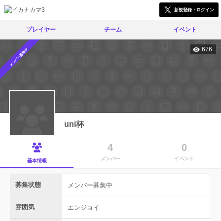
新規登録・ログイン
プレイヤー
チーム
イベント
676
メンバー募集中
uni杯
4
0
メンバー
イベント
基本情報
募集状態
メンバー募集中
雰囲気
エンジョイ