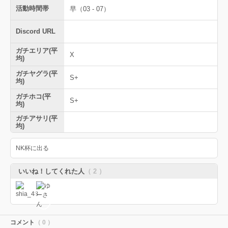
活動時間帯
早（03 - 07）
Discord URL
ガチエリア(平
X
均)
ガチヤグラ(平
S+
均)
ガチホコ(平
S+
均)
ガチアサリ(平
均)
NK杯に出る
いいね！してくれた人
（ 2 ）
コメント
（ 0 ）