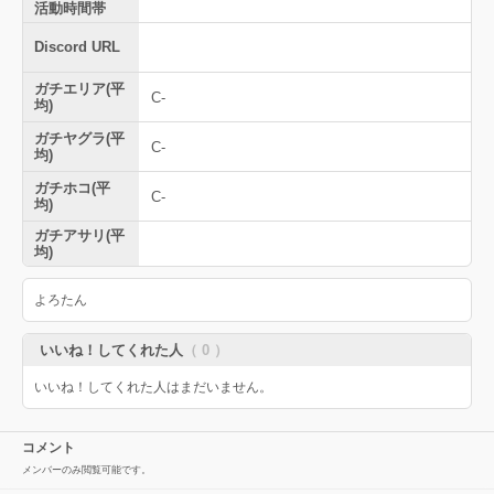
活動時間帯
Discord URL
ガチエリア(平
C-
均)
ガチヤグラ(平
C-
均)
ガチホコ(平
C-
均)
ガチアサリ(平
均)
よろたん
いいね！してくれた人
（ 0 ）
いいね！してくれた人はまだいません。
コメント
メンバーのみ閲覧可能です。