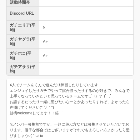
活動時間帯
Discord URL
ガチエリア(平
S
均)
ガチヤグラ(平
A+
均)
ガチホコ(平
A+
均)
ガチアサリ(平
均)
4人でチームをくんで遊んだり練習したりしています！
エンジョイしたりガチでやって試合勝ったりするのが好きで、みんなで
上手くなっていきたいと思っているチームです.｡ﾟ+.(･∀･)ﾟ+.ﾟ
お話するだったり一緒に遊びたいなーとかあったりすれば、よかったら
声掛けてください(*´▽｀*)
結構welcomeしてます！！笑
※メンバー募集無ですが、一緒に遊ぶ方などは募集させていただいてお
ります、勝手な都合ではございますがそれでもよろしい方よかったら遊
びましょうo(｀ω´)o