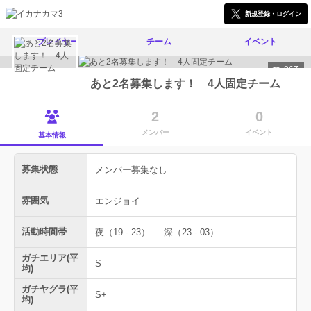
新規登録・ログイン
プレイヤー
チーム
イベント
867
あと2名募集します！ 4人固定チーム
2
0
メンバー
イベント
基本情報
募集状態
メンバー募集なし
雰囲気
エンジョイ
活動時間帯
夜（19 - 23）
深（23 - 03）
ガチエリア(平
S
均)
ガチヤグラ(平
S+
均)