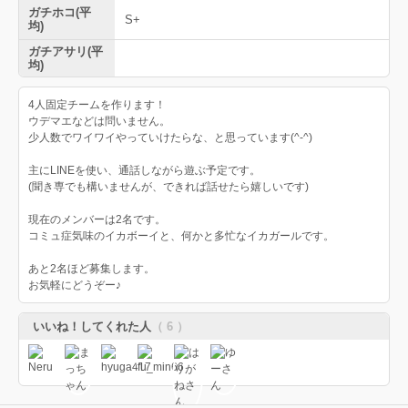
ガチホコ(平
S+
均)
ガチアサリ(平
均)
4人固定チームを作ります！
ウデマエなどは問いません。
少人数でワイワイやっていけたらな、と思っています(^-^)
主にLINEを使い、通話しながら遊ぶ予定です。
(聞き専でも構いませんが、できれば話せたら嬉しいです)
現在のメンバーは2名です。
コミュ症気味のイカボーイと、何かと多忙なイカガールです。
あと2名ほど募集します。
お気軽にどうぞー♪
いいね！してくれた人
（ 6 ）