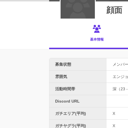
顔面
基本情報
募集状態
メンバ
雰囲気
エンジ
活動時間帯
深（23 -
Discord URL
ガチエリア(平均)
X
ガチヤグラ(平均)
X