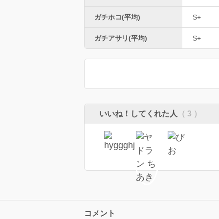
ガチホコ(平均)
S+
ガチアサリ(平均)
S+
いいね！してくれた人
（ 3 ）
コメント