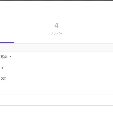
4
メンバー
ー募集中
ョイ
 03）