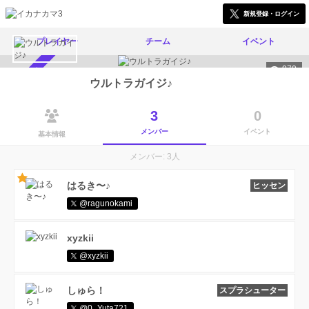
新規登録・ログイン
プレイヤー
チーム
イベント
970
メンバー募集中
ウルトラガイジ♪
3
0
メンバー
イベント
基本情報
メンバー: 3人
はるき〜♪
ヒッセン
@ragunokami
xyzkii
@xyzkii
しゅら！
スプラシューター
@0_Yuta721