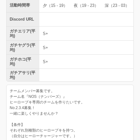
活動時間帯
夕（15 - 19）
夜（19 - 23）
深（23 - 03）
Discord URL
ガチエリア(平
S+
均)
ガチヤグラ(平
S+
均)
ガチホコ(平
S+
均)
ガチアサリ(平
均)
チームメンバー募集です。
チーム名『NOS（ナンバーズ）』
ヒーローブキ専用のチームを作りたいです。
No.2.3.4募集！
一緒に楽しくやりませんか？
【条件】
それぞれ別種類のヒーローブキを持つ。
（自分はヒーローチャージャーです。）