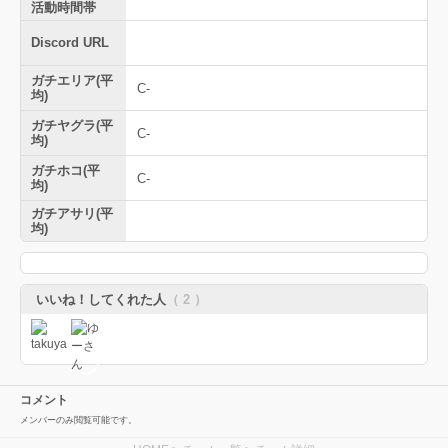
活動時間帯
Discord URL
ガチエリア(平
C-
均)
ガチヤグラ(平
C-
均)
ガチホコ(平
C-
均)
ガチアサリ(平
均)
いいね！してくれた人
（ 2 ）
コメント
メンバーのみ閲覧可能です。