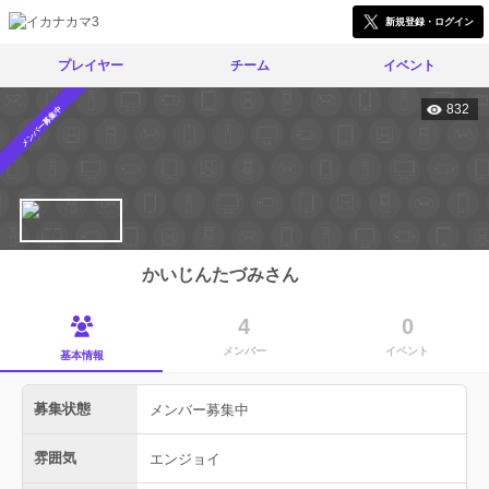
新規登録・ログイン
プレイヤー
チーム
イベント
832
メンバー募集中
かいじんたづみさん
4
0
メンバー
イベント
基本情報
募集状態
メンバー募集中
雰囲気
エンジョイ