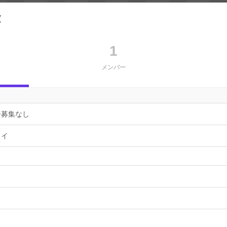
α
1
メンバー
ー募集なし
ョイ