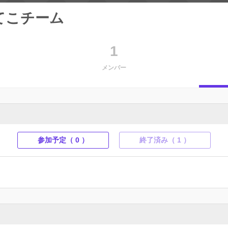
てこチーム
1
メンバー
参加予定（ 0 ）
終了済み（ 1 ）